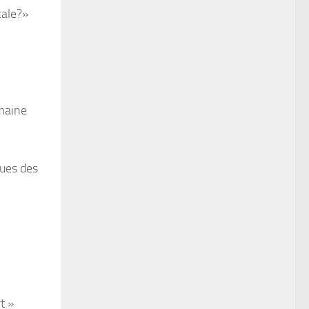
cale?»
omaine
sues des
t »