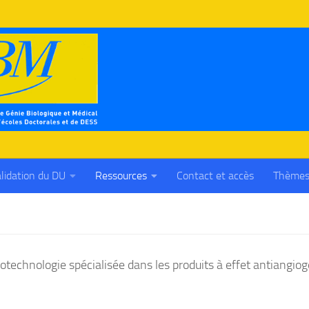
lidation du DU
Ressources
Contact et accès
Thèmes
otechnologie spécialisée dans les produits à effet antiangio