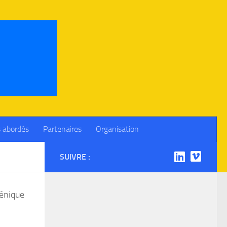
 abordés
Partenaires
Organisation
SUIVRE :
génique