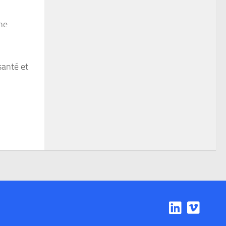
ène
santé et